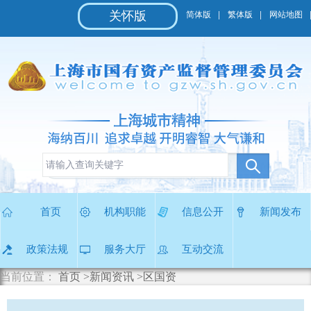
无
关怀版
简体版
繁体版
网站地图
障
碍
操
作
说
明
跳
转
到
网
站
导
首页
机构职能
信息公开
新闻发布
航
区
政策法规
服务大厅
互动交流
跳
转
当前位置：
首页
>新闻资讯
>区国资
到
主