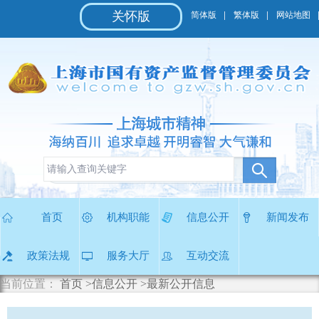
无
关怀版
简体版
繁体版
网站地图
障
碍
操
作
说
明
跳
转
到
网
站
导
首页
机构职能
信息公开
新闻发布
航
区
政策法规
服务大厅
互动交流
跳
转
当前位置：
首页
>信息公开
>最新公开信息
到
主