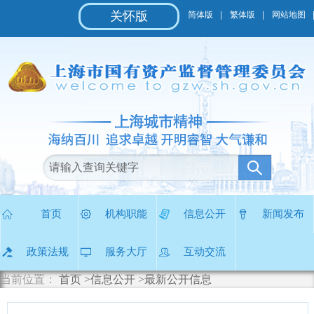
无
关怀版
简体版
繁体版
网站地图
障
碍
操
作
说
明
跳
转
到
网
站
导
航
区
首页
机构职能
信息公开
新闻发布
跳
转
政策法规
服务大厅
互动交流
到
主
当前位置：
首页
>信息公开
>最新公开信息
要
内