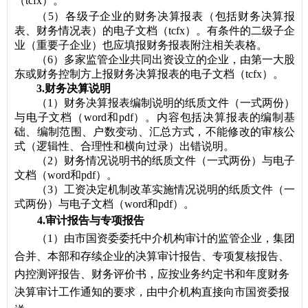
（tcfx）。
（5）各级子企业的财务决算报表（包括财务决算报
表、财务情况表）的电子文档（tcfx）。有条件的二级子企
业（重要子企业）也应填报财务报表附注相关表格。
（6）多家监管企业共同出资设立的企业，由第一大股
东或财务控制方上报财务决算报表的电子文档（tcfx）。
3
.
财务决算说明
（1）财务决算报表编制说明的纸质文件（一式两份）
与电子文档（word和pdf）。内容包括决算报表的编制基
础、编制范围、户数变动、汇总方式，不能修改的审核公
式（逻辑性、合理性和横向过录）出错说明。
（2）财务情况说明书的纸质文件（一式两份）与电子
文档（word和pdf）。
（
3
）
工资决定机制改革实施情况说明的纸质文件（一
式两份）与电子文档（word和pdf）。
4
.
审计报告与专项报告
（1）由市国资委委托中介机构审计的监管企业，集团
合并、本部和存续企业的决算审计报告、专项复核报告、
内控测评报告、财务评价书，应按业务约定书和年度财务
决算审计工作通知的要求，由中介机构直接向市国资委报