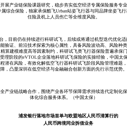
入开展产业链保险课题研究，稳步夯实低空经济专属保险服务专
专属综合保险，独家承保酷飞
Urban站姿飞行器与同品牌坐姿
任险及机上人员伤亡等全维度风险。
晚舞台，目前仍在持续进行科研试飞，后续或将通过机型迭代优化
性能验证、前沿技术探索为核心属性，具备风险波动高、风险种
精算建模难度高等因素制约，科研试飞类飞行器保险普遍承保门
受理阶段的eVTOL企业落地科研试飞保险的实操经验，中国太
流程潜在风险，有效化解低空飞行器科研试飞阶段风险管理难题
障，凸显深圳在低空经济与金融融合创新方面的先行示范优势
空全产业链战略合作，围绕产业各环节保障需求持续迭代定制化
体化综合服务体系。（中国太保）
浦发银行落地市场首单与欧盟地区人民币清算行的
人民币跨境同业拆借业务