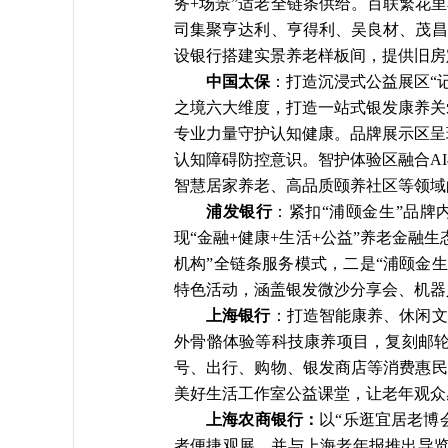
务+场景”适老全链条供给。百联繁花
司集聚亨达利、亨得利、吴良材、茂昌
设银行搭建实景养老样板间，提供旧房
中国太保
：打造沉浸式公益展区
“
之境六大维度，打造一站式银发康养关
专业力量守护认知健康。品牌展示区呈
认知障碍防控意识。智护体验区融合A
智慧居家养老、高品质颐养社区等领域
浦发银行
：紧扣
“浦颐金生”品牌
现“金融+健康+生活+公益”养老金融
机构”全链条服务模式，二是“浦颐金
特色活动，涵盖银发微沙分享会、机器
上海银行
：打造智能康养、休闲文
外骨骼体验等科技康养项目，复刻邮
号、出行、购物、银发商店等消费惠民
美好生活工作室公益课堂，让老年观众
上海农商银行：
以
“乐逛宜居老博
者便捷观展，并与上海老年报推出导览