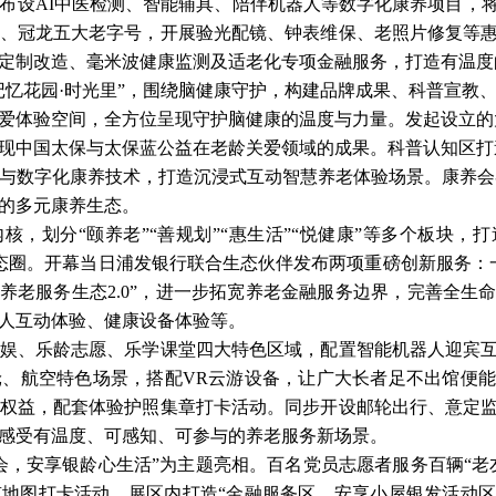
里布设AI中医检测、智能辅具、陪伴机器人等数字化康养项目，
、冠龙五大老字号，开展验光配镜、钟表维保、老照片修复等
定制改造、毫米波健康监测及适老化专项金融服务，打造有温度
记忆花园·时光里”，围绕脑健康守护，构建品牌成果、科普宣教
爱体验空间，全方位呈现守护脑健康的温度与力量。发起设立的
现中国太保与太保蓝公益在老龄关爱领域的成果。科普认知区打
I与数字化康养技术，打造沉浸式互动智慧养老体验场景。康养
的多元康养生态。
内核，划分“颐养老”“善规划”“惠生活”“悦健康”等多个板块
生态圈。开幕当日浦发银行联合生态伙伴发布两项重磅创新服务：
生养老服务生态2.0”，进一步拓宽养老金融服务边界，完善全生
人互动体验、健康设备体验等。
娱、乐龄志愿、乐学课堂四大特色区域，配置智能机器人迎宾
轮、航空特色场景，搭配
VR云游设备，让广大长者足不出馆便
权益，配套体验护照集章打卡活动。同步开设邮轮出行、意定
感受有温度、可感知、可参与的养老服务新场景。
会，安享银龄心生活”为主题亮相。百名党员志愿者服务百辆“老友
地图打卡活动。展区内打造“金融服务区、安享小屋银发活动