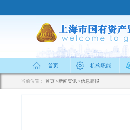
无
障
碍
操
作
说
明
跳
转
到
网
首页
机构职能
站
导
当前位置：
首页
>新闻资讯
>信息简报
航
区
跳
转
到
主
要
内