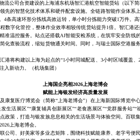
物流公司合资建设的上海浦东机场智汇港航空智能货站（以下简
业领先的智慧化技术体系和硬件配套设施。全链路智能作业体系上
。4条高速环形分拣线高效运转，单小时分拣能力突破1万件。高
程数字化管控，整体作业效率相较传统货站提升1倍。智汇港还拥
精准温控服务。站点还搭载AI智能安检系统，在筑牢安全防线
简化查验流程，缩短货物通关时间。同时，与瑞士国际空港服
。
智汇港将构建以上海为起点的
“1小时同城配送、3小时区域覆盖、
注入新动力。（机场集团）
上海国企亮相
2026上海老博会
赋能上海银发经济高质量发展
辅具及康复医疗博览会（简称“上海老博会”）在上海新国际博览中心
银发生活展区”“康复辅具创新展区”“老食惠展区”“党群服务站”
点政策，打造与银发族息息相关的生活场景与体验空间。百联
026上海老博会。
联公司、好美家等多业态矩阵，围绕科技赋能康养、老字号便