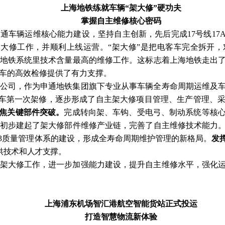
上海地铁练就车辆
“架大修”硬功夫
掌握自主维修核心密码
交通车辆运维核心能力建设，坚持自主创新，先后完成
17号线17
主架大修工作，并顺利上线运营。“架大修”是把电客车完全拆开
地铁系统里技术含量最高的维修工作。这标志着上海地铁走出
车的高效检修提供了有力支撑。
公司，作为申通地铁集团旗下专业从事车辆全寿命周期运维及
型列车第一次架修，逐步形成了自主架大修项目管理、生产管理、
焦关键部件突破。
完成转向架、车钩、受电弓、制动系统等核
初步建起了架大修部件维修产业链，完善了自主维修技术能力
22163质量管理体系的建设，形成全寿命周期维护管理的新格局。
发
供技术和人才支撑。
架大修工作，进一步加强能力建设，提升自主维修水平，强化
上海浦东机场智汇港航空智能货站正式投运
打造智慧物流新体验