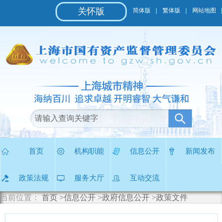
无
关怀版
简体版
繁体版
网站地图
障
碍
操
作
说
明
跳
转
到
网
站
导
航
区
首页
机构职能
信息公开
新闻发布
跳
转
政策法规
服务大厅
互动交流
到
主
当前位置：
首页
>信息公开
>政府信息公开
>政策文件
要
内