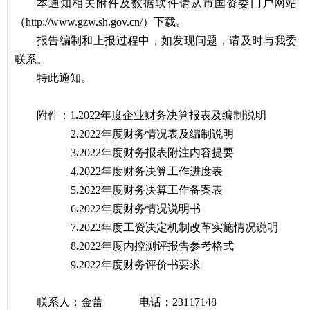
本通知相关附件及数据软件请从市国资委门户网站
（http://www.gzw.sh.gov.cn/）下载。
报告编制和上报过程中，如发现问题，请及时与我委
联系。
特此通知。
附件：1
.
2022
年度企业财务决算报表及编制说明
2
.
2022
年度财务情况表及编制说明
3
.
2022
年度财务报表附注内容提要
4
.
2022
年度财务决算工作进度表
5
.
2022
年度财务决算工作备案表
6
.
2022
年度财务情况说明书
7
.
2022
年度工资决定机制改革实施情况说明
8
.
2022
年度内控测评报告参考格式
9
.
2022
年度财务评价书要求
联系人：金蕾 电话：23117148