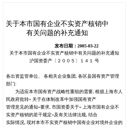
容
区
域
关于本市国有企业不实资产核销中
有关问题的补充通知
发布日期：2005-03-22
关于本市国有企业不实资产核销中有关问题的补充通知
沪国资委产
〔
２００５
〕
１４１
号
各出资监管单位
、
各相关企业集团
,
各区县国有资产管理
部门
:
为适应本市国有资产战略性重组的需要
,
根据上海市人
民政府批转
«
关于在体制改革中加强国有资产
管理意见的通知
»
要求
,
市国资委关于
«
上海市国有企业不
实资产核销的若干规定
»
及有关法律法规
,
结合
实际情况
,
现对本市不实资产核销中国有企业对境外企业的