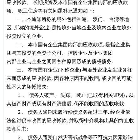
应收帐款
、
长期投资及本市国有企业集团内部的应收款
项
、
职工住房等有关问题补充通知如下
:
一、
本通知所称的境外包括香港
、
澳门
、
台湾等地
区
.
所称的境外企业
,
是指境外当地企业及境内企业在境外
投资设立的企业
.
二
、
本市国有企业集团内部的应收款项
,
是指企业集
团与其投资的全资子公司
、
控股企业及企业集团
内部企业与企业之间因各种原因形成的债权债务
.
三
、
本市国有企业
(
下称企业
)
与境外企业发生业务往
来而形成的应收帐款
,
因各种原因不能收回
,
或收回的可能
性不大的坏帐损失
:
１ 、
债务人破产
、
失踪
、
死亡
(
已取得相关证明
) ,
以
其破产财产或现有财产清偿后
,
仍不能收回的应收帐款
;
２、
债务人逾期未履行偿债义务超过三年
,
经企业依
法催讨仍未收回的应收帐款
,
并取得中介机构出具的终止收
款意见书
;
３、
债务人遭受自然灾害或战争等不可抗力因素影响