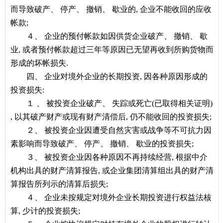
而导致破产
、
停产
、
撤销
、
歇业的
,
企业不能收回的应收
帐款
;
４、
企业的预付帐款如因供货企业破产
、
撤销
、
歇
业
,
或者预付帐款超过三年等原因已无望再收到所购货物而
形成的坏帐损失
.
四、
企业对境外企业的长期投资, 因各种原因形成的
投资损失:
１ 、 被投资企业破产、 失踪或死亡(已取得相关证明)
, 以其破产财产或现有财产清偿后, 仍不能收回的投资损失;
２、
被投资企业因遭受自然灾害或战争等不可抗力因
素影响而导致破产、 停产、 撤销、 歇业的投资损失;
３、
被投资企业因各种原因不再持续经营, 根据中介
机构出具的财产清算报告, 或企业集团清算组出具的财产清
算报告所列示的清算后损失;
４、
企业未按规定对境外企业长期投资进行权益法核
算, 少计的投资损失;