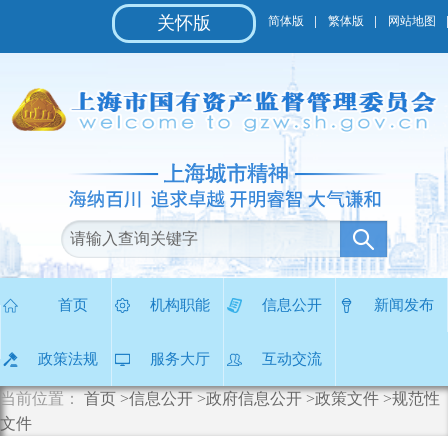
无
关怀版
简体版
繁体版
网站地图
障
碍
操
作
说
明
跳
转
到
网
站
导
航
区
首页
机构职能
信息公开
新闻发布
跳
转
政策法规
服务大厅
互动交流
到
主
当前位置：
首页
>信息公开
>政府信息公开
>政策文件
>规范性
要
文件
内