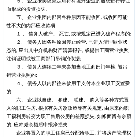
５、
企业按协议规定对持有境外企业的股权进行转让
而形成的投资损失.
五、 企业集团内部因各种原因不能收回, 或收回可能
性不大的内部应收款项:
１ 、 债务人破产、 死亡, 或按规定已进入破产程序的;
２、
债务人因各种原因停止经营, 已进入清理歇业状
态的, 应出具中介机构财产清算报告, 或提供工商营业执照
注销证明或被工商部门吊销的依据;
３、
债务人连续二年未参加当地工商部门年检, 被吊
销营业执照的;
４、
债务人以内部往来款用于支付本企业职工安置费
的.
六
、
企业以自建、 参建、 联建、 购入等各种方式置
入的职工住房, 根据有关房改政策等有关规定, 由原来的职
工福利房转变为职工售后公房的差额损失, 如帐面留有余额
的, 应冲减余额后申报净损失.
企业将置入的职工住房已分配给职工, 并将房产管理权