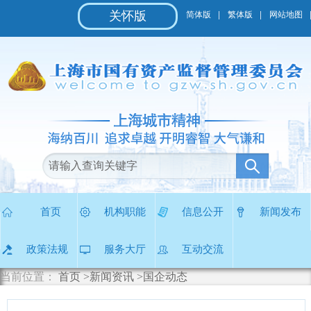
无
关怀版
简体版
繁体版
网站地图
障
碍
操
作
说
明
跳
转
到
网
站
导
航
区
首页
机构职能
信息公开
新闻发布
跳
转
政策法规
服务大厅
互动交流
到
主
当前位置：
首页
>新闻资讯
>国企动态
要
内