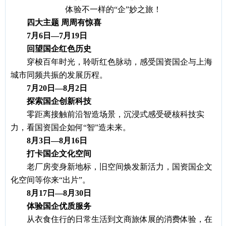
体验不一样的
“企”妙之旅！
四大主题
周周有惊喜
7月6日—7月19日
回望国企红色历史
穿梭百年时光，聆听红色脉动，感受国资国企与上海
城市同频共振的发展历程。
7月20日—8月2日
探索国企创新科技
零距离接触前沿智造场景，沉浸式感受硬核科技实
力，看国资国企如何
“智”造未来。
8月3日—8月16日
打卡国企文化空间
老厂房变身新地标，旧空间焕发新活力，国资国企文
化空间等你来
“出片”。
8月17日—8月30日
体验国企优质服务
从衣食住行的日常生活到文商旅体展的消费体验，在