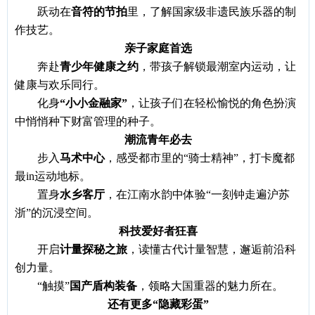
跃动在
音符的节拍
里，了解国家级非遗民族乐器的制
作技艺。
亲子家庭首选
奔赴
青少年健康之约
，带孩子解锁最潮室内运动，让
健康与欢乐同行。
化身
“小小金融家”
，让孩子们在轻松愉悦的角色扮演
中悄悄种下财富管理的种子。
潮流青年必去
步入
马术中心
，感受都市里的
“骑士精神”，打卡魔都
最in运动地标。
置身
水乡客厅
，在江南水韵中体验
“一刻钟走遍沪苏
浙”的沉浸空间。
科技爱好者狂喜
开启
计量探秘之旅
，读懂古代计量智慧，邂逅前沿科
创力量。
“触摸”
国产盾构装备
，领略大国重器的魅力所在。
还有更多
“隐藏彩蛋”