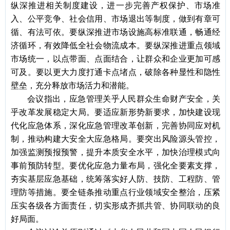
纵深推进相关制度建设，进一步完善产权保护、市场准
入、公平竞争、社会信用、市场退出等制度，做到有章可
循、有法可依。要纵深推进市场设施高标准联通，畅通经
济循环，有效降低全社会物流成本。要纵深推进重点领域
市场统一，以点带面、点面结合，让群众和企业更加可感
可及。要以更大力度打通卡点堵点，破除各种显性和隐性
壁垒，充分释放市场活力和潜能。
会议指出，应急管理关乎人民群众生命财产安全，关
乎改革发展稳定大局。要适应新形势新要求，加快建设现
代化应急体系，深化应急管理改革创新，完善协同应对机
制，推动构建大安全大应急格局。要突出风险源头管控，
加强监测预报预警，提升本质安全水平，加快治理模式向
事前预防转型。要优化应急力量布局，强化全要素支撑，
夯实基层应急基础，统筹落实好人防、技防、工程防、管
理防等措施。要全链条推动重点行业领域安全整治，压紧
压实各级各方面责任，切实形成齐抓共管、协同联动的良
好局面。