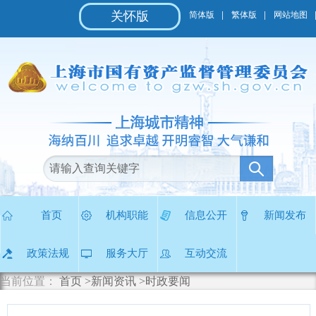
无
关怀版
简体版
繁体版
网站地图
障
碍
操
作
说
明
跳
转
到
网
站
导
航
区
首页
机构职能
信息公开
新闻发布
跳
转
政策法规
服务大厅
互动交流
到
主
当前位置：
首页
>新闻资讯
>时政要闻
要
内