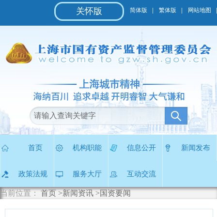
无
关怀版
简体版
繁体版
网站地图
障
碍
操
作
说
明
跳
转
到
网
站
导
航
区
首页
机构职能
信息公开
新闻发布
跳
转
政策法规
服务大厅
互动交流
到
主
当前位置：
首页
>新闻资讯
>国资要闻
要
内