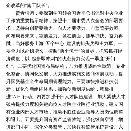
企改革的“施工队长”。
贺青强调，要深刻学习领会习近平总书记对中央企业
工作的重要指示精神，按照十二届市委八次全会的部署要
求，坚持向创新要动力、向人才要活力、向监管要效率、
向布局要未来，靠前发力、紧在前面，抓早抓快、奋力再
跳，当好服务上海
“五个中心”建设的排头兵和主力军。一
要全力以赴稳增长，按照“两个优于”的目标，抓紧抓好经
济调度，以“起步即冲刺”的状态努力实现一季度“开门
红”。二要优化国资布局结构，加力推进战略性重组、专业
化整合、协同化发展，大力推进实施文旅商体展联动，提
升国资基金全生命周期管理能力。三要加快推进科技创
新，优化创新组织体系，加强创新制度供给，积极推
进“AI+”行动。四要加强干部人才队伍建设，加大紧缺人才
破格提拔力度和关键岗位人才跨企业跨行业流动，建立国
有企业内部人才市场，推动不胜任企业领导人员岗位调整
和退出。五要提升国有资产监管效能，强化纵向穿透，增
进部门协同，深化分类监管，加快数智监管系统建设。
六