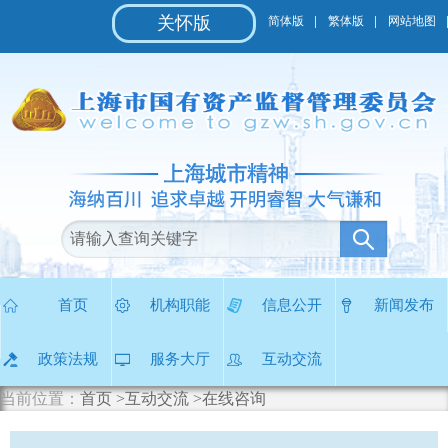
无
关怀版
简体版
繁体版
网站地图
障
碍
操
作
说
明
跳
转
到
网
站
导
航
区
首页
机构职能
信息公开
新闻发布
跳
转
政策法规
服务大厅
互动交流
到
主
当前位置：
首页
>互动交流
>在线咨询
要
内