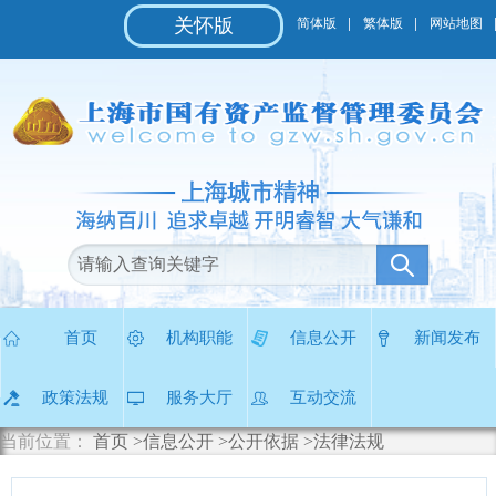
无
关怀版
简体版
繁体版
网站地图
障
碍
操
作
说
明
跳
转
到
网
站
导
航
区
首页
机构职能
信息公开
新闻发布
跳
转
政策法规
服务大厅
互动交流
到
主
当前位置：
首页
>信息公开
>公开依据
>法律法规
要
内