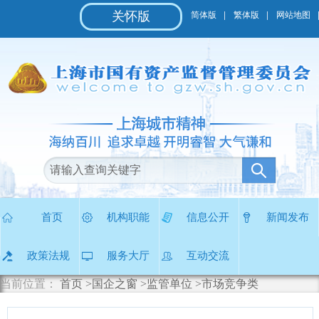
无
关怀版
简体版
繁体版
网站地图
障
碍
操
作
说
明
跳
转
到
网
站
导
航
区
首页
机构职能
信息公开
新闻发布
跳
转
政策法规
服务大厅
互动交流
到
主
当前位置：
首页
>国企之窗
>监管单位
>市场竞争类
要
内