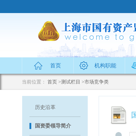
无
障
碍
操
作
说
明
跳
转
到
首页
机构职能
网
站
导
当前位置：
首页
>测试栏目
>市场竞争类
航
区
跳
转
历史沿革
到
主
要
国资委领导简介
内