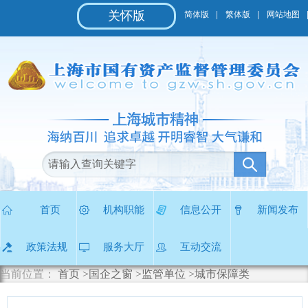
无
关怀版
简体版
繁体版
网站地图
障
碍
操
作
说
明
跳
转
到
网
站
导
航
区
首页
机构职能
信息公开
新闻发布
跳
转
政策法规
服务大厅
互动交流
到
主
当前位置：
首页
>国企之窗
>监管单位
>城市保障类
要
内