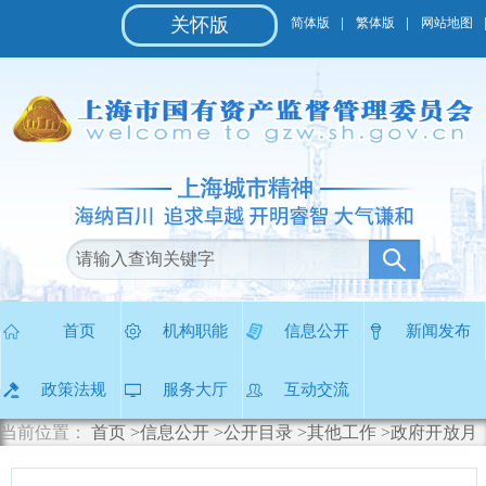
无
关怀版
简体版
繁体版
网站地图
障
碍
操
作
说
明
跳
转
到
网
站
导
航
区
首页
机构职能
信息公开
新闻发布
跳
转
政策法规
服务大厅
互动交流
到
主
当前位置：
首页
>信息公开
>公开目录
>其他工作
>政府开放月
要
内