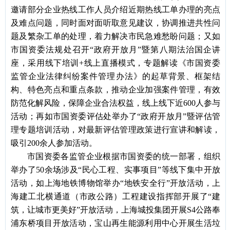
邀请部分
企业
热线工作人员介绍近期热线工单办理的
亮点
及难点问题
，同时面对面听取意见建议，协调推进共性问
题及繁杂工单的处理，
着力解决市民急难愁盼问题；又如
市国资委法规处
召开
“政府开放月”暨第八期法治国企讲
座
，
采用线下培训
+线上直播模式
，专题解读
《市国资委
监管企业法律纠纷案件管理办法》的起草背景、框架结
构、特色亮点和重点条款
，
推动企业加强案件管理，有效
防范化解风险，保障企业合法权益
，线上线下近
600人参与
活动；再如
市国资委
评估处
举办了
“政府开放月”暨
评估
管
理专题
培训
活动，对
最新评估管理政策进行宣讲和解读，
吸引
200
余
人参加
活动
。
市国资委各监管企业根据市国资委的统一部署，组织
举办了
50余场
涉及
“民心工程、实事项目”等
线下集中开放
活动
，如
上海地铁博物馆举办
“地铁安全行”
开放活动，上
海建工北横通道（市政公路）工程建设指挥部开展了
“建
筑，让城市更美好”开放活动，上海城投集团开展S4公路奉
浦东桥项目开放活动，宝山再生能源利用中心开展生活垃