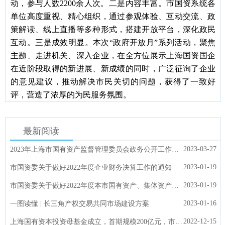
动，参与人数
2200余人次。
二是内容丰富。
市国资系统各
单位高度重视、精心组织，通过参观体验、互动交流、政
策解读、线上直播等多种形式，搭建开放平台，深化政民
互动。
三是成效明显。
本次
“
政府开放月
”系列
活动，
聚焦
主题、走进机关、深入企业
，
在全方位
展示上海国资国企
在近阶段取得的新进展、新成绩
的同时，
广泛征询了企业
的意见建议，推动解决市民关切的问题，获得
了
一致
好
评，营造
了
浓厚的为民服务氛围。
最新阅读
2023-03-27
2023年上海市国有资产监督管理委员会政务公开工作要点
2023-01-19
市国资委关于做好2022年度企业财务决算工作的通知
2023-01-19
市国资委关于做好2022年度本市国有资产、集体资产统计及报告编制工作的通知
2023-01-16
一图读懂 | 长三角产权交易共同市场建设方案
2022-12-15
上海国有资本投资母基金成立，首期规模200亿元，市委副书记、市长龚正揭牌