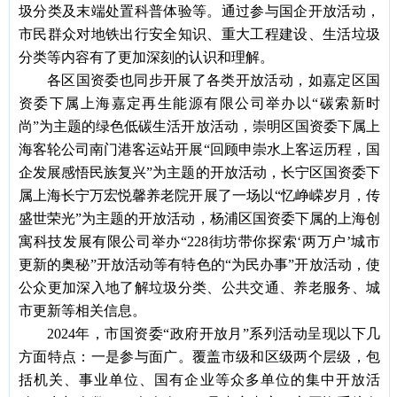
圾分类及末端处置科普体验等。通过参与国企开放活动，
市民群众对地铁出行安全知识、重大工程建设、生活垃圾
分类等内容有了更加深刻的认识和理解。
各区国资委也同步开展了各类开放活动，如
嘉定区国
资委
下属上海嘉定再生能源有限公司举办以
“碳索新时
尚”为主题的绿色低碳生活开放活动，
崇明区国资委
下属上
海客轮公司南门港客运站开展
“回顾申崇水上客运历程，国
企发展感悟民族复兴”为主题的开放活动，长宁区国资委下
属上海长宁万宏悦馨养老院开展了一场以“忆峥嵘岁月，传
盛世荣光”为主题的开放活动，杨浦区国资委下属的上海创
寓科技发展有限公司举办“228街坊带你探索‘两万户’城市
更新的奥秘”开放活动等有特色的“为民办事”开放活动，使
公众更加深入地了解垃圾分类、公共交通、养老服务、城
市更新等相关信息。
2024年，市国资委
“政府开放月”系列活动
呈现以下几
方面特点：
一是参与面广。
覆盖市级和区级两个层级，包
括机关、事业单位、国有企业等众多单位的集中开放活