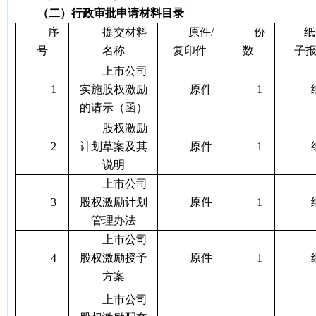
（二）行政审批申请材料目录
序
提交材料
原件/
份
纸
号
名称
复印件
数
子
上市公司
1
实施股权激励
原件
1
的请示（函）
股权激励
2
计划草案及其
原件
1
说明
上市公司
3
股权激励计划
原件
1
管理办法
上市公司
4
股权激励授予
原件
1
方案
上市公司