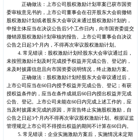
正确做法：上市公司股权激励计划草案已获市国资
委审核意见书的，上市公司董事会在召开股东大会前撤销
股权激励计划或者股东大会审议未通过股权激励计划的，
申报主体应当在决议公告后5个工作日内，向市国资委提交
撤销原股权激励计划审核的报告。上市公司董事会自决议
公告之日起3个月内，不得再次审议股权激励计划。
4.
常见错误：股权激励计划经股东大会审议通过后，
未按照激励计划及时完成授予权益并完成公告、登记的，
未及时披露信息且向市国资委说明情况，终止激励方案。
正确做法：股权激励计划经股东大会审议通过后，
上市公司应当在60日内授予权益并完成公告、登记；有获
授权益条件的，应当在条件成就后60日内授出权益并完成
公告、登记。上市公司未能在60日内完成上述工作的，应
当及时披露未完成的原因，并宣告终止实施股权激励，自
公告之日起3个月内不得再次审议股权激励计划。根据证监
管理规定上市公司不得授出权益的期间不计算在60日内。
5.
常见错误：企业实施激励方案后，实施情况未定期