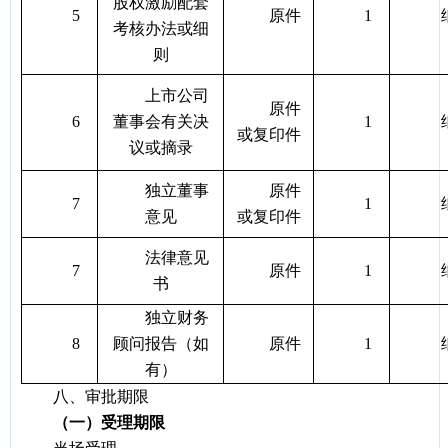
股权激励配套
5
原件
1
考核办法或细
则
上市公司
原件
6
董事会有关决
1
或复印件
议或摘录
独立董事
原件
7
1
意见
或复印件
法律意见
7
原件
1
书
独立财务
8
顾问报告（如
原件
1
有）
八、审批期限
（一）受理期限