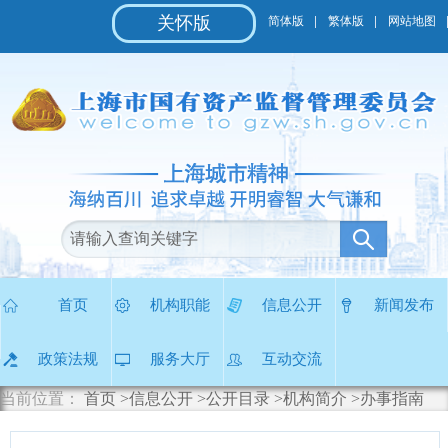
无
关怀版
简体版
繁体版
网站地图
障
碍
操
作
说
明
跳
转
到
网
站
导
航
区
首页
机构职能
信息公开
新闻发布
跳
转
政策法规
服务大厅
互动交流
到
主
当前位置：
首页
>信息公开
>公开目录
>机构简介
>办事指南
要
内