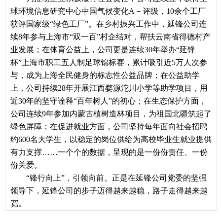
球环境信息研究中心中国气候变化
A－评级，10余个工厂
获评国家级“绿色工厂”。在乡村振兴工作中，延锋公司连
续8年参与上海市“双一百”村企结对，帮扶云南省得德村产
业发展；在体育公益上，公司更是连续30年举办“延锋
杯”上海市职工五人制足球锦标赛，累计吸引近5万人次参
与，成为上海全民健身的标志性公益品牌；在公益助学
上，公司持续28年开展江西婺源沱川小学等助学项目，用
近30年的坚守诠释“百年树人”的初心；在生态保护方面，
公司连续9年参加内蒙古植树造林项目，为祖国北疆筑起了
绿色屏障；在促进就业方面，公司坚持每年面向社会招聘
约600名大学生，以稳定的岗位供给为高校毕业生就业提供
有力支撑……一个个的数据，呈现的是一份份责任、一份
份关爱。
“锋行向上”，引领向前。正是在延锋公司党委的坚强
领导下，延锋公司的步子迈得越来越稳，路子走得越来越
宽。