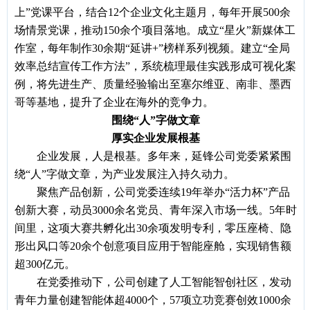
上”党课平台，结合12个企业文化主题月，每年开展500余
场情景党课，推动150余个项目落地。成立“星火”新媒体工
作室，每年制作30余期“延讲+”榜样系列视频。建立“全局
效率总结宣传工作方法”，系统梳理最佳实践形成可视化案
例，将先进生产、质量经验输出至塞尔维亚、南非、墨西
哥等基地，提升了企业在海外的竞争力。
围绕
“人”字做文章
厚实企业发展根基
企业发展，人是根基。多年来，延锋公司党委紧紧围
绕
“人”字做文章，为产业发展注入持久动力。
聚焦产品创新，公司党委连续
19年举办“活力杯”产品
创新大赛，动员3000余名党员、青年深入市场一线。5年时
间里，这项大赛共孵化出30余项发明专利，零压座椅、隐
形出风口等20余个创意项目应用于智能座舱，实现销售额
超300亿元。
在党委推动下，公司创建了人工智能智创社区，发动
青年力量创建智能体超
4000个，57项立功竞赛创效1000余