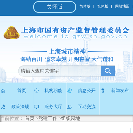
无
关怀版
简体版
繁体版
网站地图
障
碍
操
作
说
明
跳
转
到
网
站
导
航
区
首页
机构职能
信息公开
新闻发布
跳
转
政策法规
服务大厅
互动交流
到
主
当前位置：
首页
>党建工作
>组织园地
要
内