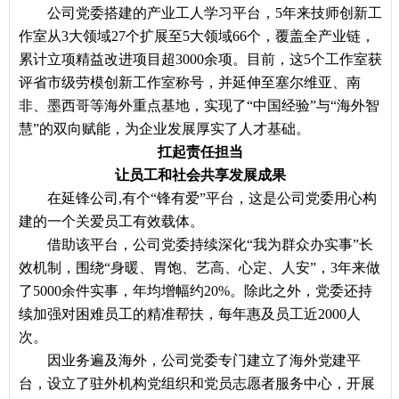
公司党委搭建的产业工人学习平台，
5年来技师创新工
作室从3大领域27个扩展至5大领域66个，覆盖全产业链，
累计立项精益改进项目超3000余项。目前，这5个工作室获
评省市级劳模创新工作室称号，并延伸至塞尔维亚、南
非、墨西哥等海外重点基地，实现了“中国经验”与“海外智
慧”的双向赋能，为企业发展厚实了人才基础。
扛起责任担当
让员工和社会共享发展成果
在延锋公司
,有个“锋有爱”平台，这是公司党委用心构
建的一个关爱员工有效载体。
借助该平台，公司党委持续深化
“我为群众办实事”长
效机制，围绕“身暖、胃饱、艺高、心定、人安”，3年来做
了5000余件实事，年均增幅约20%。除此之外，党委还持
续加强对困难员工的精准帮扶，每年惠及员工近2000人
次。
因业务遍及海外，公司党委专门建立了海外党建平
台，设立了驻外机构党组织和党员志愿者服务中心，开展